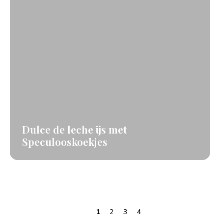
Dulce de leche ijs met
Speculooskoekjes
1
2
3
4