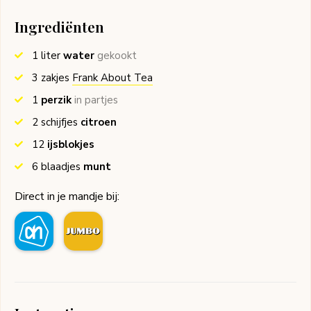
Ingrediënten
1
liter
water
gekookt
3
zakjes
Frank About Tea
1
perzik
in partjes
2
schijfjes
citroen
12
ijsblokjes
6
blaadjes
munt
Direct in je mandje bij: