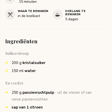
minuten
15
minuten
WAAR TE BEWAREN
HOELANG TE
BEWAREN
in de koelkast
5 dagen
Ingrediënten
Suikersiroop
200
g
kristalsuiker
150
ml
water
En verder
250
g
passievruchtpulp
- uit de vriezer of van
verse passievruchten
sap van 1 citroen