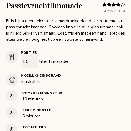
Passievruchtlimonade
4
VAN 1 STEM
Er is bijna geen lekkerder zomerdrankje dan deze zelfgemaakte
passievruchtlimonade. Sowieso knalt 'ie al je glas uit maar ook
is hij erg lekker van smaak. Zoet, fris en met een hand ijsblokjes
alles wat je nodig hebt op een zwoele zomeravond.
PORTIES
liter limonade
MOEILIJKHEIDSGRAAD
makkelijk
VOORBEREIDINGSTIJD
minuten
10
minuten
BEREIDINGSTIJD
minuten
5
minuten
TOTALE TIJD