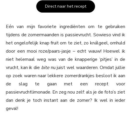
Direct naar het recept
Eén van mijn favoriete ingrediënten om te gebruiken
tijdens de zomermaanden is passievrucht. Sowieso vind ik
het ongelofelijk knap fruit om te ziet, zo knálgeel, omhuld
door een mooi roze/paars-jasje – echt wauw! Hoewel ik
niet helemaal weg was van de knapperige ‘pitjes’ in de
vrucht, kan ik die
bite
nu juist wel waarderen. Omdat jullie
op zoek waren naar lekkere zomerdrankjes besloot ik aan
de slag te gaan met een recept voor
passievruchtlimonade. En zeg nou zelf: als je de foto’s ziet
dan denk je toch instant aan de zomer? Ik wel in ieder
geval!