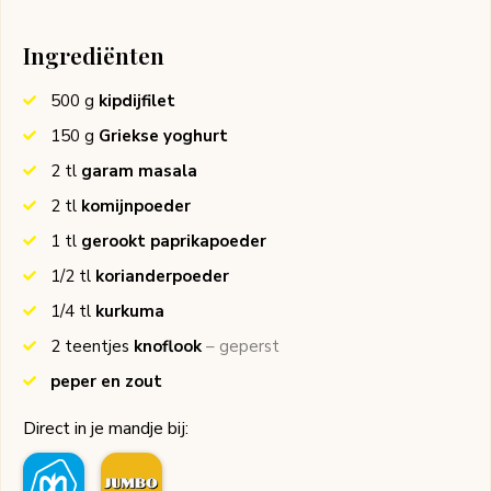
Ingrediënten
500
g
kipdijfilet
150
g
Griekse yoghurt
2
tl
garam masala
2
tl
komijnpoeder
1
tl
gerookt paprikapoeder
1/2
tl
korianderpoeder
1/4
tl
kurkuma
2
teentjes
knoflook
– geperst
peper en zout
Direct in je mandje bij: