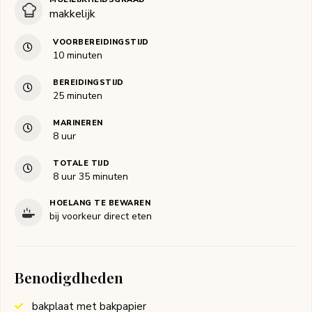
makkelijk
VOORBEREIDINGSTIJD
minuten
10
minuten
BEREIDINGSTIJD
minuten
25
minuten
MARINEREN
uur
8
uur
TOTALE TIJD
uur
minuten
8
uur
35
minuten
HOELANG TE BEWAREN
bij voorkeur direct eten
Benodigdheden
bakplaat met bakpapier