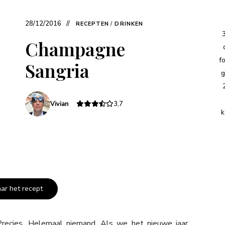
28/12/2016
RECEPTEN
/
DRINKEN
Champagne
f
Sangria
g
Vivian
3,7
k
aar het recept
ecies. Helemaal niemand. Als we het nieuwe jaar