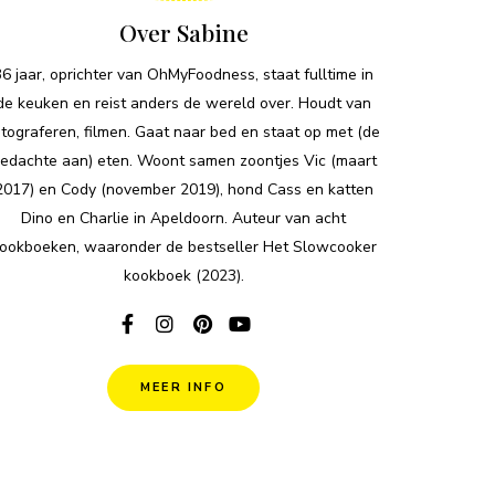
Over Sabine
36 jaar, oprichter van OhMyFoodness, staat fulltime in
de keuken en reist anders de wereld over. Houdt van
otograferen, filmen. Gaat naar bed en staat op met (de
edachte aan) eten. Woont samen zoontjes Vic (maart
2017) en Cody (november 2019), hond Cass en katten
Dino en Charlie in Apeldoorn. Auteur van acht
ookboeken, waaronder de bestseller Het Slowcooker
kookboek (2023).
MEER INFO