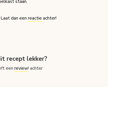
oelkast staan.
? Laat dan een
reactie
achter!
it recept lekker?
ieft een
review
! achter