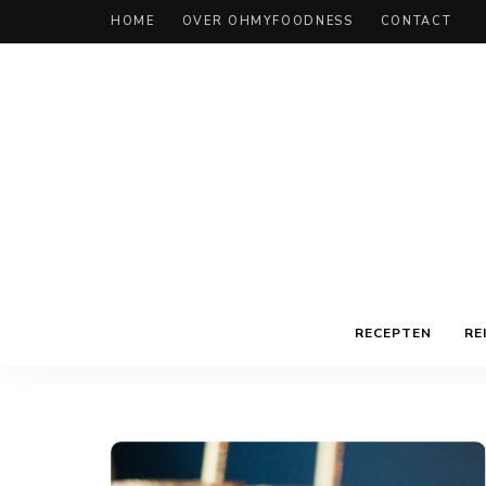
HOME
OVER OHMYFOODNESS
CONTACT
RECEPTEN
RE