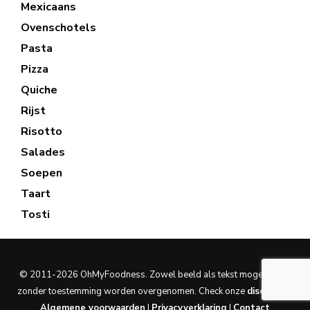
Mexicaans
Ovenschotels
Pasta
Pizza
Quiche
Rijst
Risotto
Salades
Soepen
Taart
Tosti
© 2011-2026 OhMyFoodness. Zowel beeld als tekst mogen nooit
zonder toestemming worden overgenomen. Check onze
disclaimer
.
Algemene voorwaarden
|
Privacyverklaring
|
Contact