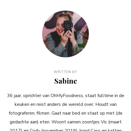
WRITTEN BY
Sabine
36 jaar, oprichter van OhMyFoodness, staat fulltime in de
keuken en reist anders de wereld over. Houdt van
fotograferen, filmen. Gaat naar bed en staat op met (de
gedachte aan) eten. Woont samen zoontjes Vic (maart
2017) en Cody (november 2019), hond Cass en katten