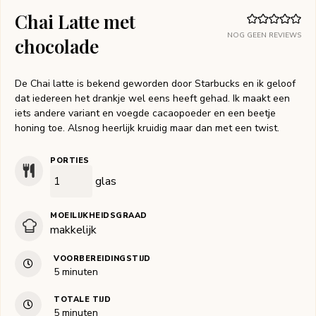
Chai Latte met
NOG GEEN REVIEWS
chocolade
De Chai latte is bekend geworden door Starbucks en ik geloof
dat iedereen het drankje wel eens heeft gehad. Ik maakt een
iets andere variant en voegde cacaopoeder en een beetje
honing toe. Alsnog heerlijk kruidig maar dan met een twist.
PORTIES
glas
MOEILIJKHEIDSGRAAD
makkelijk
VOORBEREIDINGSTIJD
minuten
5
minuten
TOTALE TIJD
minuten
5
minuten