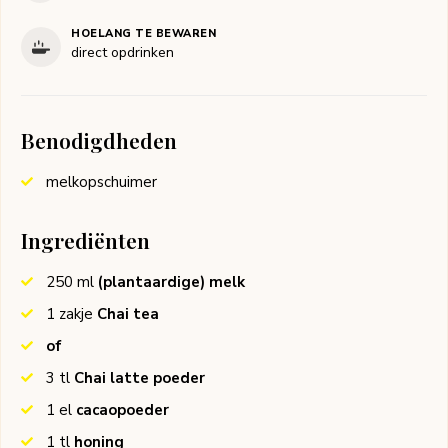
HOELANG TE BEWAREN
direct opdrinken
Benodigdheden
melkopschuimer
Ingrediënten
250
ml
(plantaardige) melk
1
zakje
Chai tea
of
3
tl
Chai latte poeder
1
el
cacaopoeder
1
tl
honing