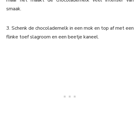
maar het maakt de chocolademelk véél intenser van
smaak.
3. Schenk de chocolademelk in een mok en top af met een
flinke toef slagroom en een beetje kaneel.