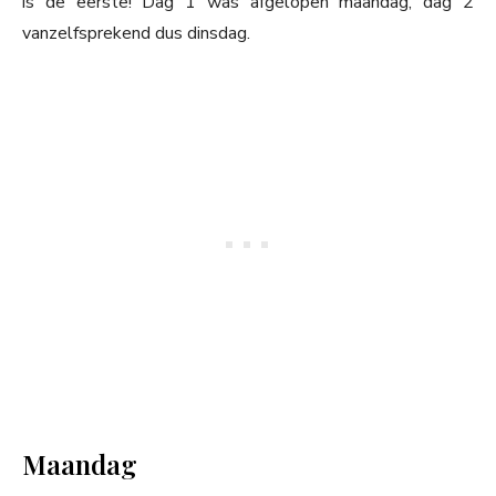
is de eerste! Dag 1 was afgelopen maandag, dag 2
vanzelfsprekend dus dinsdag.
Maandag