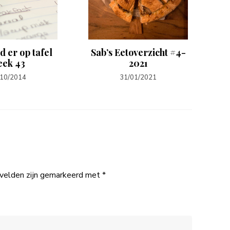
d er op tafel
Sab’s Eetoverzicht #4-
Per
eek 43
2021
/10/2014
31/01/2021
 velden zijn gemarkeerd met
*