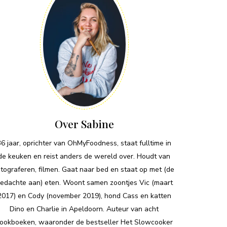
Over Sabine
36 jaar, oprichter van OhMyFoodness, staat fulltime in
de keuken en reist anders de wereld over. Houdt van
otograferen, filmen. Gaat naar bed en staat op met (de
edachte aan) eten. Woont samen zoontjes Vic (maart
2017) en Cody (november 2019), hond Cass en katten
Dino en Charlie in Apeldoorn. Auteur van acht
ookboeken, waaronder de bestseller Het Slowcooker