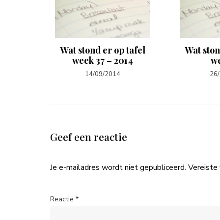
ische
Wat stond er op tafel
Wat ston
atjes
week 37 – 2014
w
14/09/2014
26
Geef een reactie
Je e-mailadres wordt niet gepubliceerd.
Vereiste
Reactie
*