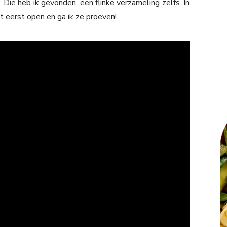
 Die heb ik gevonden, een flinke verzameling zelfs. In
 eerst open en ga ik ze proeven!