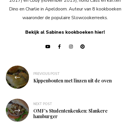
2017) en Cody (november 2019), hond Cass en katten
Dino en Charlie in Apeldoorn. Auteur van 8 kookboeken
waaronder de populaire Slowcookerreeks.
Bekijk al Sabines kookboeken hier!
Bericht
PREVIOUS POST
navigatie
Kippenbouten met linzen uit de oven
NEXT POST
OMF’s Studentenkeuken: Slankere
hamburger