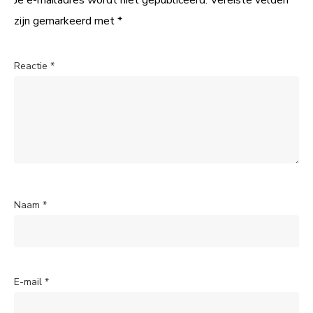
Je e-mailadres wordt niet gepubliceerd.
Vereiste velden
zijn gemarkeerd met
*
Reactie
*
Naam
*
E-mail
*