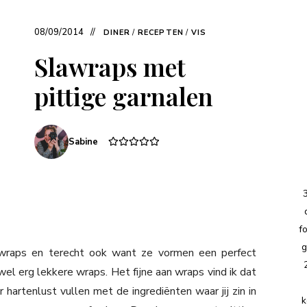
08/09/2014
DINER
/
RECEPTEN
/
VIS
Slawraps met
pittige garnalen
Sabine
f
g
wraps en terecht ook want ze vormen een perfect
el erg lekkere wraps. Het fijne aan wraps vind ik dat
r hartenlust vullen met de ingrediënten waar jij zin in
k