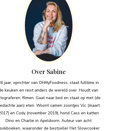
Over Sabine
36 jaar, oprichter van OhMyFoodness, staat fulltime in
de keuken en reist anders de wereld over. Houdt van
otograferen, filmen. Gaat naar bed en staat op met (de
edachte aan) eten. Woont samen zoontjes Vic (maart
2017) en Cody (november 2019), hond Cass en katten
Dino en Charlie in Apeldoorn. Auteur van acht
ookboeken, waaronder de bestseller Het Slowcooker