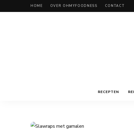
HOME
OVER OHMYFOODNESS
CONTACT
RECEPTEN
RE