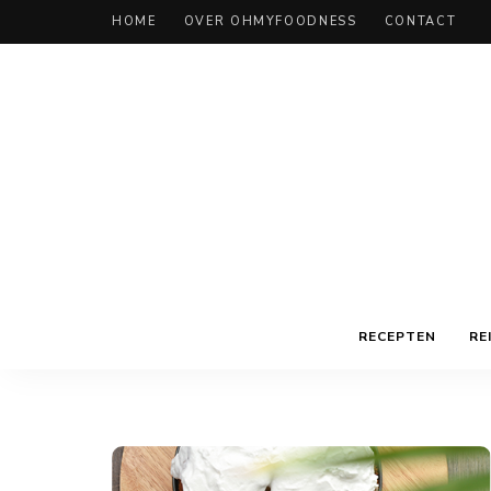
HOME
OVER OHMYFOODNESS
CONTACT
RECEPTEN
RE