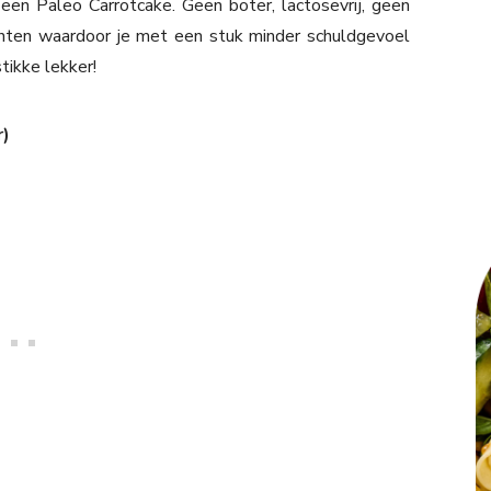
en Paleo Carrotcake. Geen boter, lactosevrij, geen
nten waardoor je met een stuk minder schuldgevoel
tikke lekker!
r)