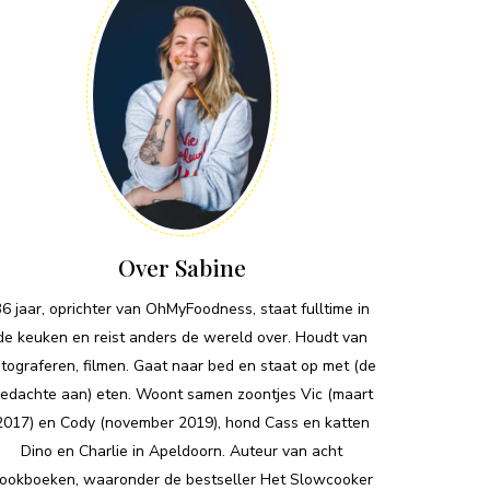
Over Sabine
36 jaar, oprichter van OhMyFoodness, staat fulltime in
de keuken en reist anders de wereld over. Houdt van
otograferen, filmen. Gaat naar bed en staat op met (de
edachte aan) eten. Woont samen zoontjes Vic (maart
2017) en Cody (november 2019), hond Cass en katten
Dino en Charlie in Apeldoorn. Auteur van acht
ookboeken, waaronder de bestseller Het Slowcooker