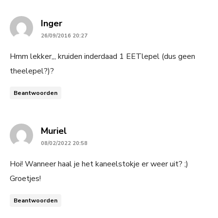
says:
Inger
26/09/2016 20:27
Hmm lekker,,, kruiden inderdaad 1 EETlepel (dus geen
theelepel?)?
Beantwoorden
says:
Muriel
08/02/2022 20:58
Hoi! Wanneer haal je het kaneelstokje er weer uit? ;)
Groetjes!
Beantwoorden