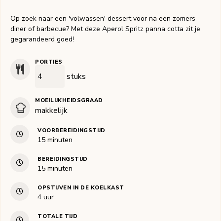
Op zoek naar een 'volwassen' dessert voor na een zomers
diner of barbecue? Met deze Aperol Spritz panna cotta zit je
gegarandeerd goed!
PORTIES
stuks
MOEILIJKHEIDSGRAAD
makkelijk
VOORBEREIDINGSTIJD
minuten
15
minuten
BEREIDINGSTIJD
minuten
15
minuten
OPSTIJVEN IN DE KOELKAST
uur
4
uur
TOTALE TIJD