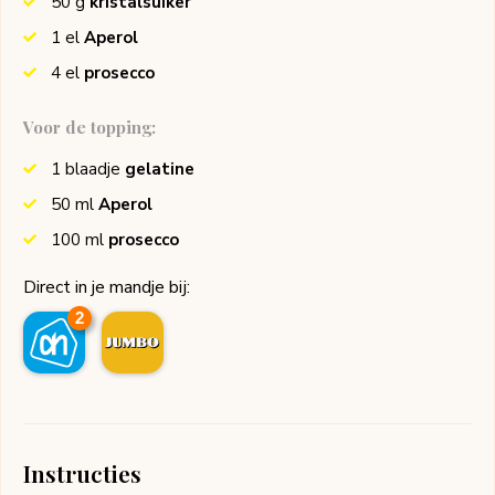
50
g
kristalsuiker
1
el
Aperol
4
el
prosecco
Voor de topping:
1
blaadje
gelatine
50
ml
Aperol
100
ml
prosecco
Direct in je mandje bij:
2
Instructies