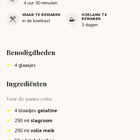
uur
minuten
4
uur
30
minuten
WAAR TE BEWAREN
HOELANG TE
BEWAREN
in de koelkast
3 dagen
Benodigdheden
4 glaasjes
Ingrediënten
Voor de panna cotta:
4
blaadjes
gelatine
250
ml
slagroom
250
ml
volle melk