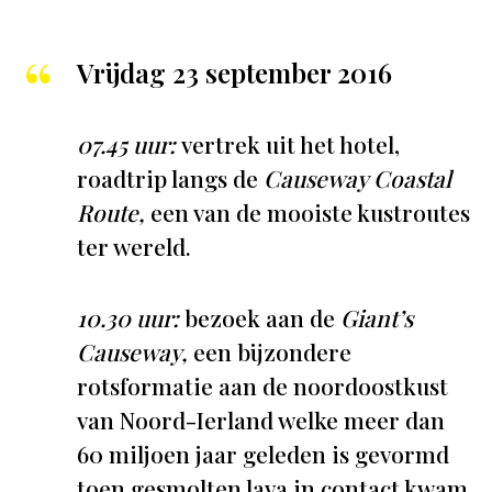
Vrijdag 23 september 2016
07.45 uur:
vertrek uit het hotel,
roadtrip langs de
Causeway Coastal
Route,
een van de mooiste kustroutes
ter wereld.
10.30 uur:
bezoek aan de
Giant’s
Causeway,
een bijzondere
rotsformatie aan de noordoostkust
van Noord-Ierland welke meer dan
60 miljoen jaar geleden is gevormd
toen gesmolten lava in contact kwam