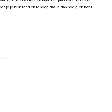
waar ook de Brusselaren naartoe gaan voor de beste
et je je buik rond en ik hoop dat je dan nog plek hebt