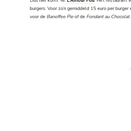
Dus hier komt -ie:
L’Amour Fou
. Hét restaurant 
burgers. Voor zo’n gemiddeld 15 euro per burger e
voor de
Banoffee Pie
of de
Fondant au Chocolat
.