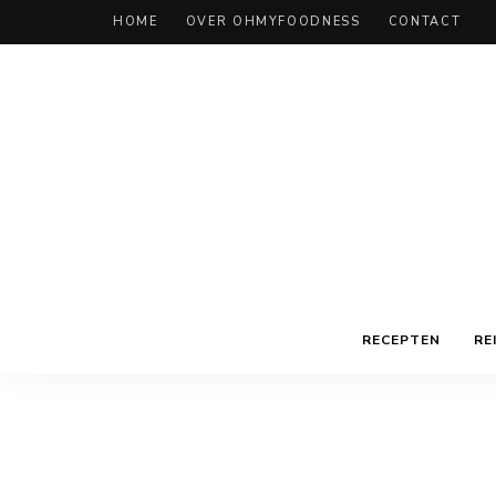
HOME
OVER OHMYFOODNESS
CONTACT
RECEPTEN
RE