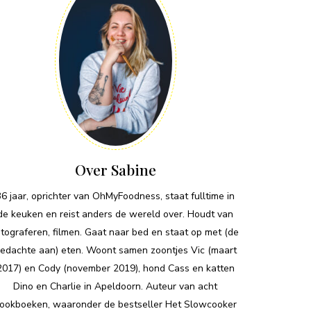
Over Sabine
36 jaar, oprichter van OhMyFoodness, staat fulltime in
de keuken en reist anders de wereld over. Houdt van
otograferen, filmen. Gaat naar bed en staat op met (de
edachte aan) eten. Woont samen zoontjes Vic (maart
2017) en Cody (november 2019), hond Cass en katten
Dino en Charlie in Apeldoorn. Auteur van acht
ookboeken, waaronder de bestseller Het Slowcooker