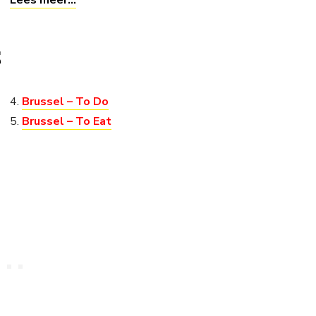
Lees meer…
E
4.
Brussel – To Do
5.
Brussel – To Eat