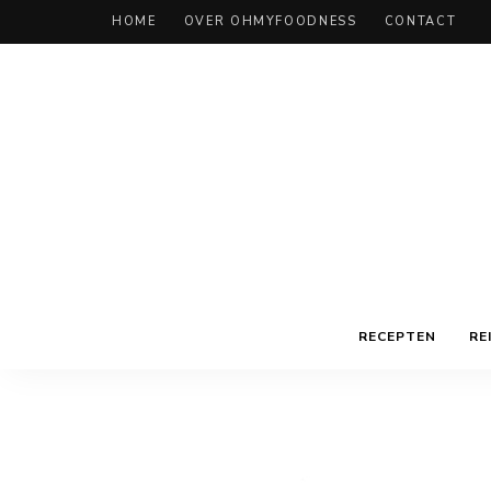
HOME
OVER OHMYFOODNESS
CONTACT
RECEPTEN
RE