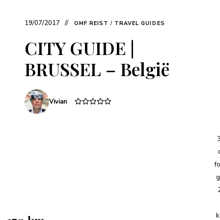
19/07/2017
OMF REIST
/
TRAVEL GUIDES
CITY GUIDE |
BRUSSEL – België
Vivian
f
g
k