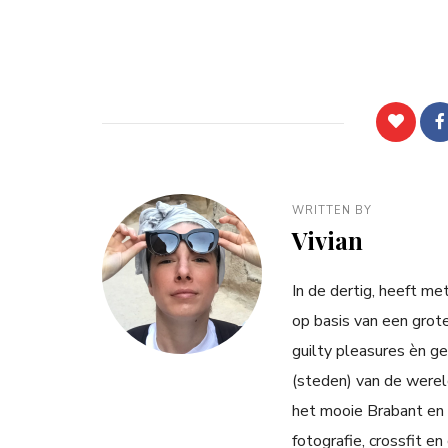
WRITTEN BY
Vivian
In de dertig, heeft m
op basis van een grot
guilty pleasures èn g
(steden) van de werel
het mooie Brabant en 
fotografie, crossfit e