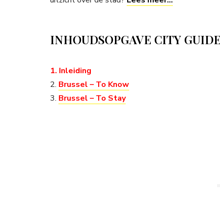
uitzicht over de stad?
Lees meer…
INHOUDSOPGAVE CITY GUID
1. Inleiding
2.
Brussel – To Know
3.
Brussel – To Stay