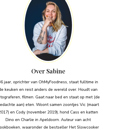
Over Sabine
36 jaar, oprichter van OhMyFoodness, staat fulltime in
de keuken en reist anders de wereld over. Houdt van
otograferen, filmen. Gaat naar bed en staat op met (de
edachte aan) eten. Woont samen zoontjes Vic (maart
2017) en Cody (november 2019), hond Cass en katten
Dino en Charlie in Apeldoorn. Auteur van acht
ookboeken, waaronder de bestseller Het Slowcooker