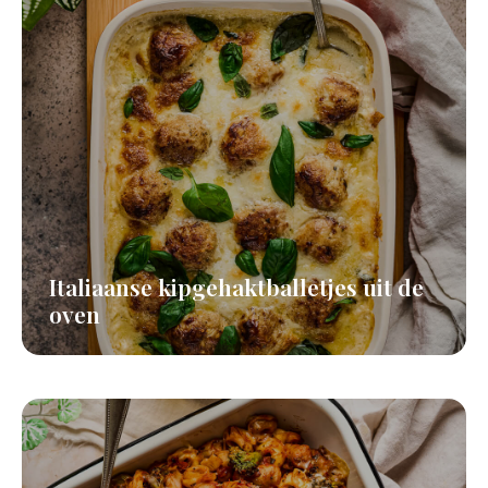
Italiaanse kipgehaktballetjes uit de
oven