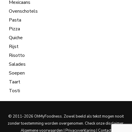
Mexicaans
Ovenschotels
Pasta
Pizza
Quiche
Rijst
Risotto
Salades
Soepen
Taart
Tosti
© 2011-2026 OhMyFoodness. Zowel beeld als tekst mogen nooit
zonder toestemming worden overgenomen. Check onze
disclaimer
.
Algemene voorwaarden
|
Privacyverklaring
|
Contact