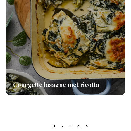
Courgette lasagne met ricotta
1
2
3
4
5