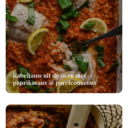
Kabeljauw uit de oven met
paprikasaus & parelcouscous