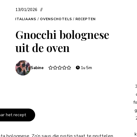
13/01/2026
ITALIAANS
/
OVENSCHOTELS
/
RECEPTEN
Gnocchi bolognese
uit de oven
Sabine
1u 5m
f
g
aar het recept
k
a bolognese. Zo’n saus die rustig staat te pruttelen