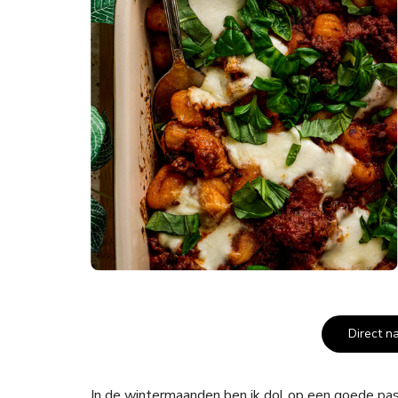
Direct n
In de wintermaanden ben ik dol op een goede past