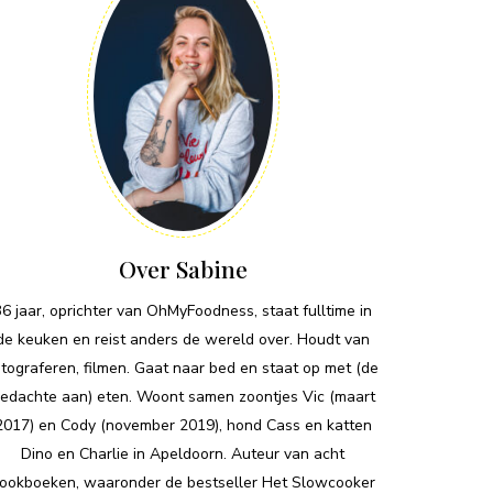
Over Sabine
36 jaar, oprichter van OhMyFoodness, staat fulltime in
de keuken en reist anders de wereld over. Houdt van
otograferen, filmen. Gaat naar bed en staat op met (de
edachte aan) eten. Woont samen zoontjes Vic (maart
2017) en Cody (november 2019), hond Cass en katten
Dino en Charlie in Apeldoorn. Auteur van acht
ookboeken, waaronder de bestseller Het Slowcooker