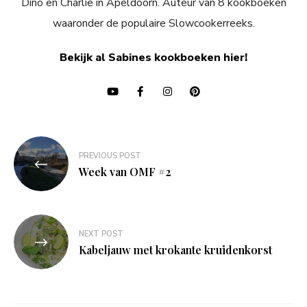
Dino en Charlie in Apeldoorn. Auteur van 8 kookboeken
waaronder de populaire Slowcookerreeks.
Bekijk al Sabines kookboeken hier!
Bericht
PREVIOUS POST
navigatie
Week van OMF #2
NEXT POST
Kabeljauw met krokante kruidenkorst