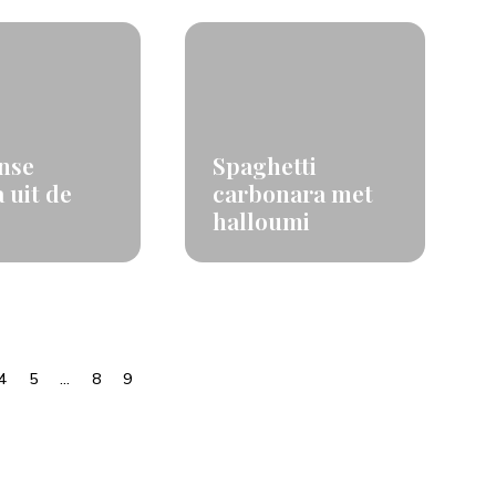
anse
Spaghetti
a uit de
carbonara met
halloumi
4
5
…
8
9