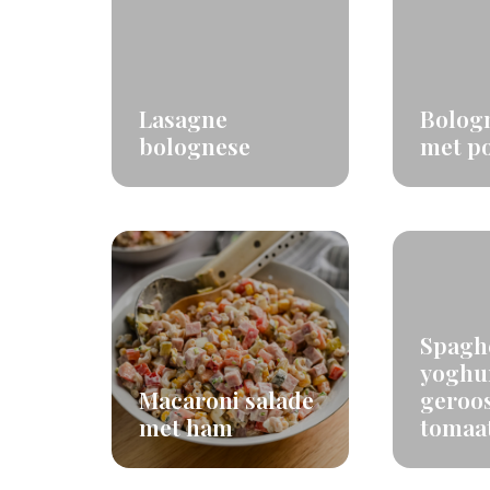
Lasagne
Bolog
bolognese
met p
Spaghe
yoghu
Macaroni salade
geroo
met ham
tomaat