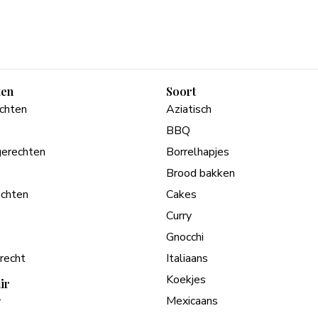
ten
Soort
echten
Aziatisch
BBQ
erechten
Borrelhapjes
Brood bakken
chten
Cakes
Curry
Gnocchi
recht
Italiaans
Koekjes
ir
Mexicaans
r