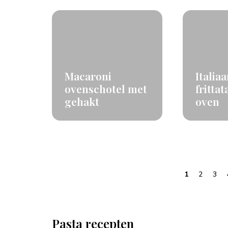
Macaroni
Italia
ovenschotel met
frittat
gehakt
oven
1
2
3
Pasta recepten