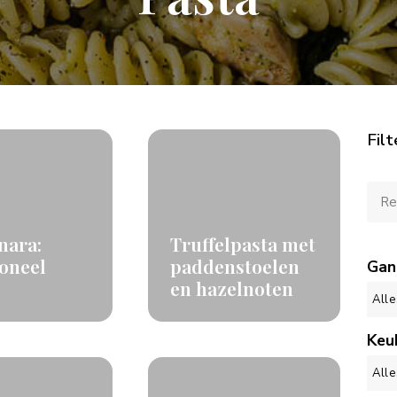
Filt
nara:
Truffelpasta met
ioneel
paddenstoelen
Gan
en hazelnoten
Keu