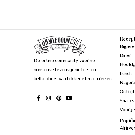
Recep
Bijger
Diner
De online community voor no-
Hoofdg
nonsense levensgenieters en
Lunch
liefhebbers van lekker eten en reizen
Nagere
Ontbijt
Snacks
Voorge
Popula
Airfrye