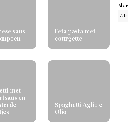
Moe
nese saus
Feta pasta met
ompoen
courgette
tti met
rtsaus en
sterde
Spaghetti Aglio e
jes
Olio