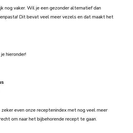
k nog vaker. Wil je een gezonder alternatief dan
renpasta! Dit bevat veel meer vezels en dat maakt het
je hieronder!
aus
a
n zeker even onze
recepten
index
met nog veel meer
recht om naar het bijbehorende recept te gaan.