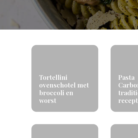
Tortellini
Pasta
ovenschotel met
Carbo
broccoli en
tradit
worst
recept