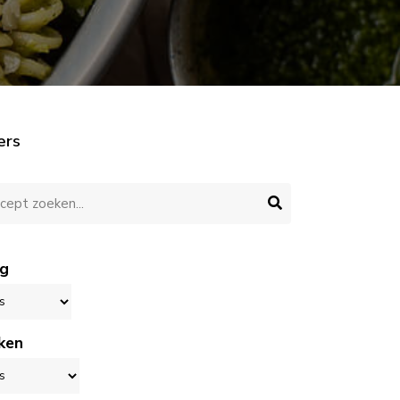
ers
g
ken