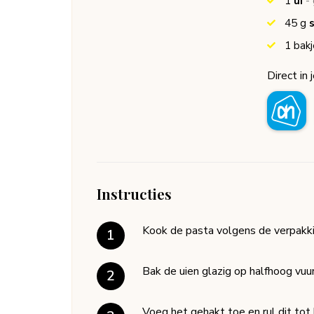
1
ui
-
45
g
s
1
bakj
Direct in 
Instructies
Kook de pasta volgens de verpakki
Bak de uien glazig op halfhoog vuu
Voeg het gehakt toe en rul dit tot 