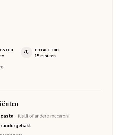
NGSTIJD
TOTALE TIJD
en
minuten
en
15
minuten
TE
iënten
pasta
- fusilli of andere macaroni
rundergehakt