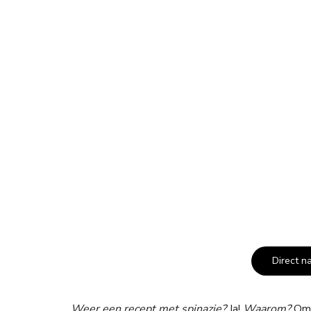
Direct n
Weer een recept met spinazie?
Ja!
Waarom?
Omd