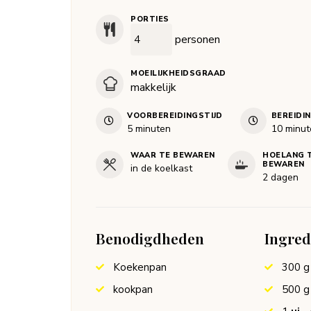
PORTIES
personen
MOEILIJKHEIDSGRAAD
makkelijk
VOORBEREIDINGSTIJD
BEREIDI
minuten
minut
5
minuten
10
minut
WAAR TE BEWAREN
HOELANG 
BEWAREN
in de koelkast
2 dagen
Benodigdheden
Ingred
Koekenpan
300
g
kookpan
500
g