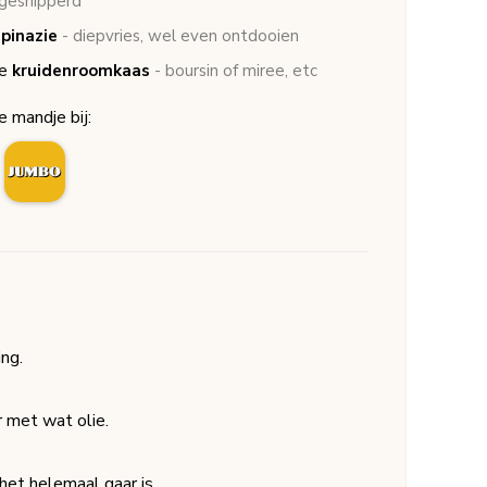
 gesnipperd
pinazie
- diepvries, wel even ontdooien
e
kruidenroomkaas
- boursin of miree, etc
je mandje bij:
ng.
r met wat olie.
het helemaal gaar is.