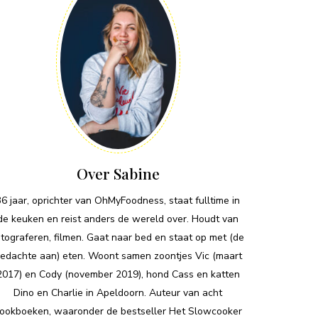
Over Sabine
36 jaar, oprichter van OhMyFoodness, staat fulltime in
de keuken en reist anders de wereld over. Houdt van
otograferen, filmen. Gaat naar bed en staat op met (de
edachte aan) eten. Woont samen zoontjes Vic (maart
2017) en Cody (november 2019), hond Cass en katten
Dino en Charlie in Apeldoorn. Auteur van acht
ookboeken, waaronder de bestseller Het Slowcooker