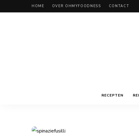
HOME
OVER OHMYFOODNESS
CONTACT
RECEPTEN
RE