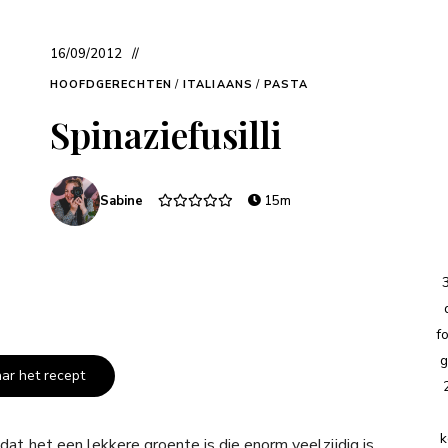
16/09/2012
HOOFDGERECHTEN
/
ITALIAANS
/
PASTA
Spinaziefusilli
Sabine
15m
f
g
aar het recept
k
at het een lekkere groente is die enorm veelzijdig is