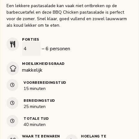
Een lekkere pastasalade kan vaak niet ontbreken op de
barbecuetafel en deze BBQ Chicken pastasalade is perfect
voor de zomer. Snel klaar, goed vullend en zowel lauwwarm
als koud lekker om te eten.
PORTIES
– 6 personen
MOEILIJKHEIDSGRAAD
makkelijk
VOORBEREIDINGSTIJD
minuten
15
minuten
BEREIDINGSTIJD
minuten
25
minuten
TOTALE TIJD
minuten
40
minuten
WAAR TE BEWAREN
HOELANG TE