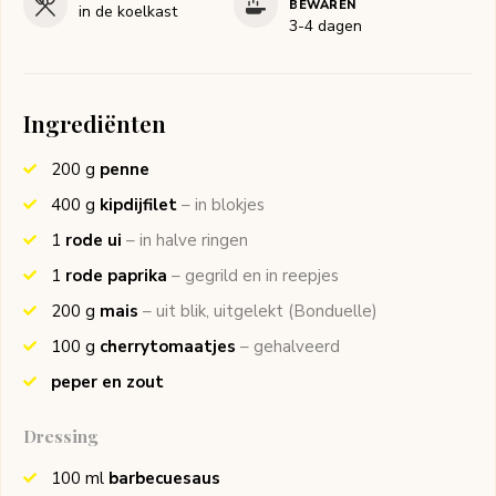
BEWAREN
in de koelkast
3-4 dagen
Ingrediënten
200
g
penne
400
g
kipdijfilet
– in blokjes
1
rode ui
– in halve ringen
1
rode paprika
– gegrild en in reepjes
200
g
mais
– uit blik, uitgelekt
(Bonduelle)
100
g
cherrytomaatjes
– gehalveerd
peper en zout
Dressing
100
ml
barbecuesaus