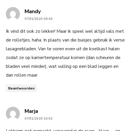
says:
Mandy
07/01/2020 09:40
Ik vind dit ook zo lekker! Maar ik speel wel altijd vals met
de rolletjes, haha. In plaats van die buisjes gebruik ik verse
lasagnebladen. Van te voren even uit de koelkast halen
zodat ze op kamertemperatuur komen (dan scheuren de
bladen veel minder), wat vulling op een blad leggen en
dan rollen maar.
Beantwoorden
says:
Marja
07/01/2020 15:02
Lekkerrr, net gemaakt, vanavond in de oven… klaar …. en