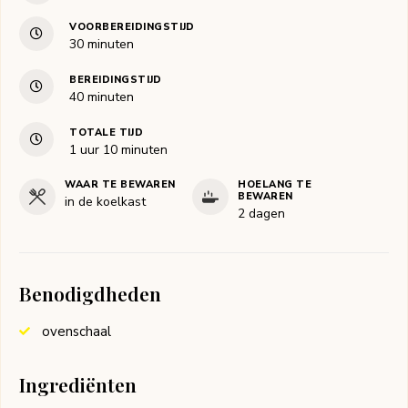
VOORBEREIDINGSTIJD
minuten
30
minuten
BEREIDINGSTIJD
minuten
40
minuten
TOTALE TIJD
uur
minuten
1
uur
10
minuten
WAAR TE BEWAREN
HOELANG TE
BEWAREN
in de koelkast
2 dagen
Benodigdheden
ovenschaal
Ingrediënten