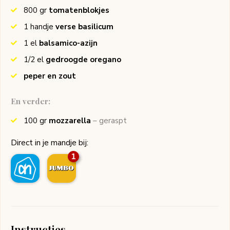
800
gr
tomatenblokjes
1
handje
verse basilicum
1
el
balsamico-azijn
1/2
el
gedroogde oregano
peper en zout
En verder:
100
gr
mozzarella
– geraspt
Direct in je mandje bij:
1
Instructies