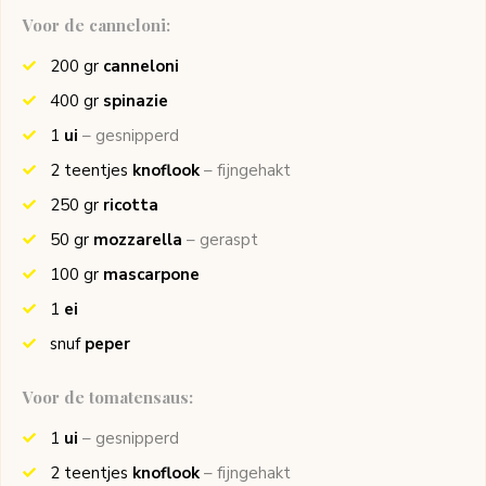
Voor de canneloni:
200
gr
canneloni
400
gr
spinazie
1
ui
– gesnipperd
2
teentjes
knoflook
– fijngehakt
250
gr
ricotta
50
gr
mozzarella
– geraspt
100
gr
mascarpone
1
ei
snuf
peper
Voor de tomatensaus:
1
ui
– gesnipperd
2
teentjes
knoflook
– fijngehakt