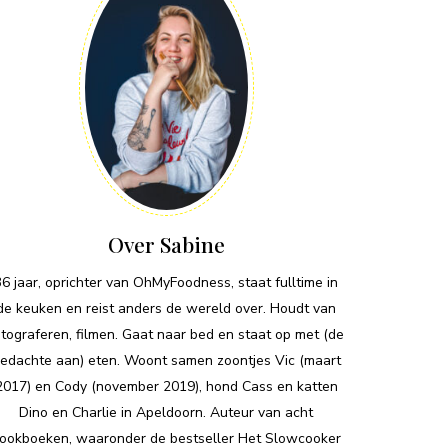
Over Sabine
36 jaar, oprichter van OhMyFoodness, staat fulltime in
de keuken en reist anders de wereld over. Houdt van
otograferen, filmen. Gaat naar bed en staat op met (de
edachte aan) eten. Woont samen zoontjes Vic (maart
2017) en Cody (november 2019), hond Cass en katten
Dino en Charlie in Apeldoorn. Auteur van acht
ookboeken, waaronder de bestseller Het Slowcooker