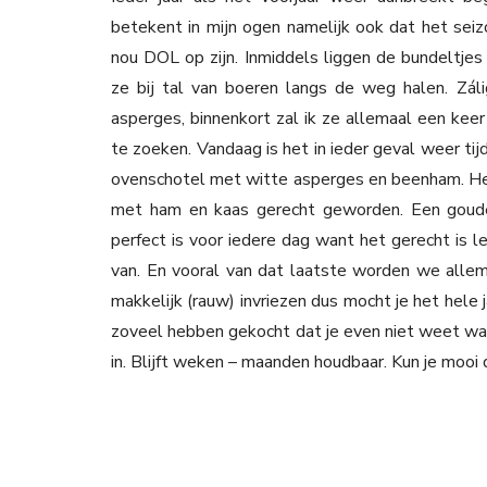
betekent in mijn ogen namelijk ook dat het seiz
nou DOL op zijn. Inmiddels liggen de bundeltjes
ze bij tal van boeren langs de weg halen. Zá
asperges, binnenkort zal ik ze allemaal een keer
te zoeken. Vandaag is het in ieder geval weer ti
ovenschotel met witte asperges en beenham. Het
met ham en kaas gerecht geworden. Een gouden 
perfect is voor iedere dag want het gerecht is l
van. En vooral van dat laatste worden we allema
makkelijk (rauw) invriezen dus mocht je het hele
zoveel hebben gekocht dat je even niet weet wat
in. Blijft weken – maanden houdbaar. Kun je moo