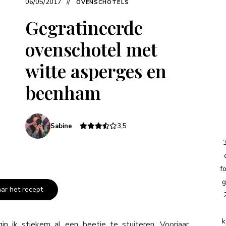
06/05/2017
OVENSCHOTELS
Gegratineerde
ovenschotel met
witte asperges en
beenham
Sabine
3,5
f
g
aar het recept
k
in ik stiekem al een beetje te stuiteren. Voorjaar