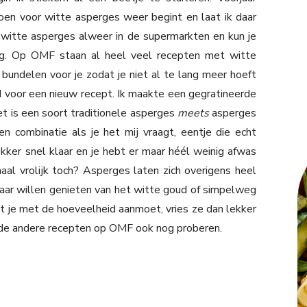
oen voor witte asperges weer begint en laat ik daar
 witte asperges alweer in de supermarkten en kun je
lig. Op OMF staan al heel veel recepten met witte
 bundelen voor je zodat je niet al te lang meer hoeft
jd voor een nieuw recept. Ik maakte een gegratineerde
 is een soort traditionele asperges
meets
asperges
combinatie als je het mij vraagt, eentje die echt
ekker snel klaar en je hebt er maar héél weinig afwas
al vrolijk toch? Asperges laten zich overigens heel
 jaar willen genieten van het witte goud of simpelweg
 je met de hoeveelheid aanmoet, vries ze dan lekker
i de andere recepten op OMF ook nog proberen.