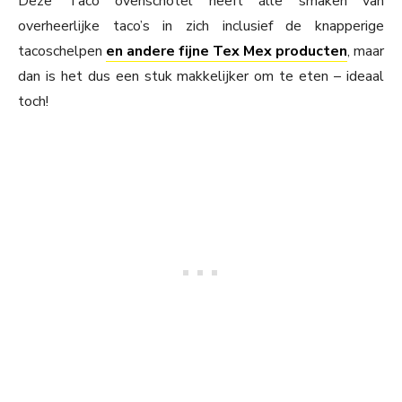
Deze Taco ovenschotel heeft álle smaken van
overheerlijke taco’s in zich inclusief de knapperige
tacoschelpen
en andere fijne Tex Mex producten
, maar
dan is het dus een stuk makkelijker om te eten – ideaal
toch!