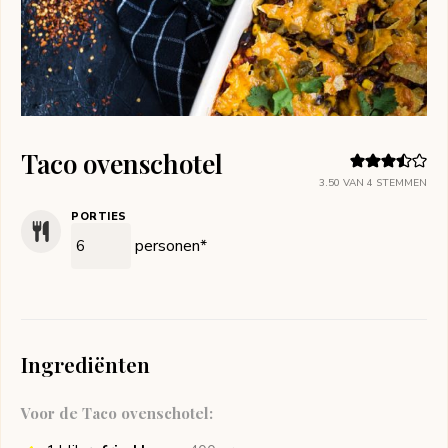
Taco ovenschotel
3.50
VAN
4
STEMMEN
PORTIES
personen*
Ingrediënten
Voor de Taco ovenschotel: