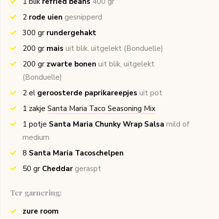
1
blik
refried beans
400 gr
2
rode uien
gesnipperd
300
gr
rundergehakt
200
gr
mais
uit blik, uitgelekt
(Bonduelle)
200
gr
zwarte bonen
uit blik, uitgelekt
(Bonduelle)
2
el
geroosterde paprikareepjes
uit pot
1
zakje
Santa Maria Taco Seasoning Mix
1
potje
Santa Maria Chunky Wrap Salsa
mild of
medium
8
Santa Maria Tacoschelpen
50
gr
Cheddar
geraspt
Ter garnering:
zure room