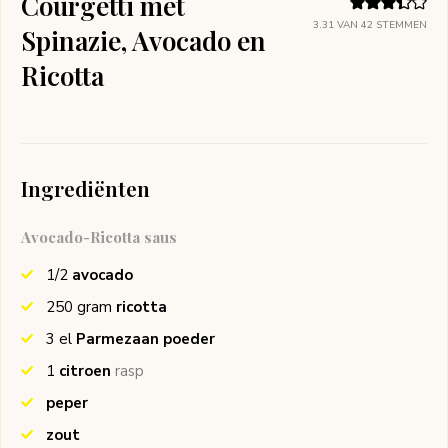
Courgetti met
3.31
VAN
42
STEMMEN
Spinazie, Avocado en
Ricotta
Ingrediënten
Avocado-Ricotta saus
1/2
avocado
250
gram
ricotta
3
el
Parmezaan poeder
1
citroen
rasp
peper
zout