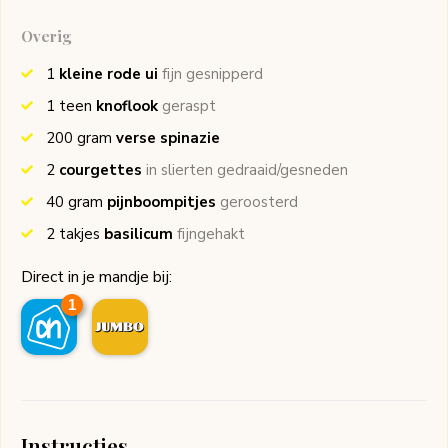
Overig
1
kleine rode ui
fijn gesnipperd
1
teen
knoflook
geraspt
200
gram
verse spinazie
2
courgettes
in slierten gedraaid/gesneden
40
gram
pijnboompitjes
geroosterd
2
takjes
basilicum
fijngehakt
Direct in je mandje bij:
1
Instructies