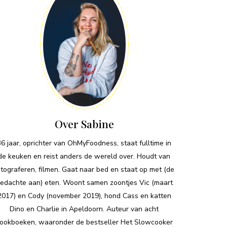
Over Sabine
36 jaar, oprichter van OhMyFoodness, staat fulltime in
de keuken en reist anders de wereld over. Houdt van
otograferen, filmen. Gaat naar bed en staat op met (de
edachte aan) eten. Woont samen zoontjes Vic (maart
2017) en Cody (november 2019), hond Cass en katten
Dino en Charlie in Apeldoorn. Auteur van acht
ookboeken, waaronder de bestseller Het Slowcooker