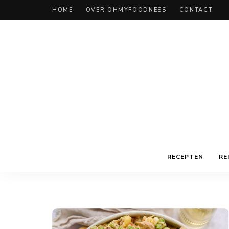
HOME
OVER OHMYFOODNESS
CONTACT
RECEPTEN
RE