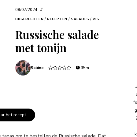
08/07/2024
BIJGERECHTEN
/
RECEPTEN
/
SALADES
/
VIS
Russische salade
met tonijn
Sabine
35m
f
g
aar het recept
k
te tapas om te bestellen de Russische salade. Dat