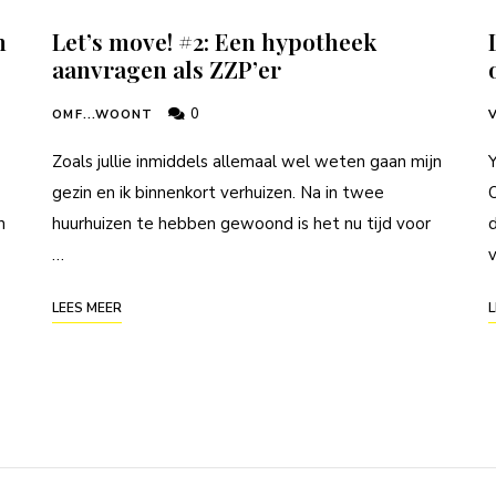
n
Let’s move! #2: Een hypotheek
aanvragen als ZZP’er
0
OMF...WOONT
Zoals jullie inmiddels allemaal wel weten gaan mijn
Y
gezin en ik binnenkort verhuizen. Na in twee
O
n
huurhuizen te hebben gewoond is het nu tijd voor
…
v
LEES MEER
L