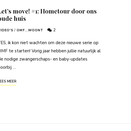
Let’s move! #1: Hometour door ons
oude huis
2
VIDEO'S
/
OMF...WOONT
ES, ik kon niet wachten om deze nieuwe serie op
MF te starten! Vorig jaar hebben jullie natuurlijk al
de nodige zwangerschaps- en baby-updates
oorbij …
EES MEER