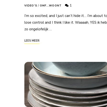
1
VIDEO'S
/
OMF...WOONT
I’m so excited, and I just can’t hide it… I’m about t
lose control and I think I like it. Waaaah, YES ik heb
zo ongelofelijk …
LEES MEER