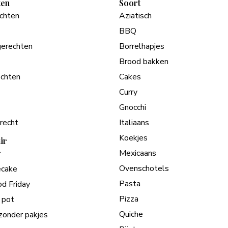
ten
Soort
echten
Aziatisch
BBQ
erechten
Borrelhapjes
Brood bakken
chten
Cakes
Curry
Gnocchi
recht
Italiaans
Koekjes
ir
Mexicaans
r
Ovenschotels
cake
Pasta
od Friday
Pizza
 pot
Quiche
zonder pakjes