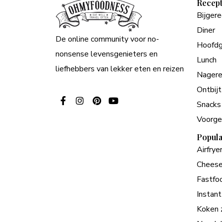
Recep
Bijger
Diner
De online community voor no-
Hoofdg
nonsense levensgenieters en
Lunch
liefhebbers van lekker eten en reizen
Nagere
Ontbijt
Snacks
Voorge
Popula
Airfrye
Cheese
Fastfo
Instant
Koken 