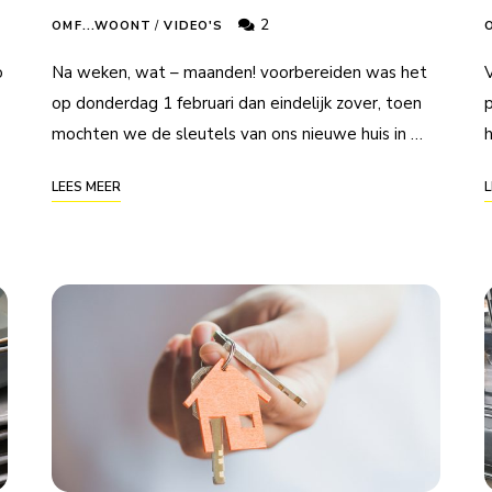
2
OMF...WOONT
/
VIDEO'S
o
Na weken, wat – maanden! voorbereiden was het
op donderdag 1 februari dan eindelijk zover, toen
p
mochten we de sleutels van ons nieuwe huis in …
LEES MEER
L