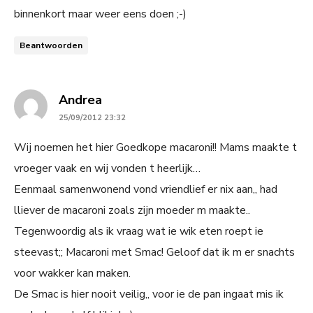
binnenkort maar weer eens doen ;-)
Beantwoorden
says:
Andrea
25/09/2012 23:32
Wij noemen het hier Goedkope macaroni!! Mams maakte t
vroeger vaak en wij vonden t heerlijk…
Eenmaal samenwonend vond vriendlief er nix aan,, had
lliever de macaroni zoals zijn moeder m maakte..
Tegenwoordig als ik vraag wat ie wik eten roept ie
steevast;; Macaroni met Smac! Geloof dat ik m er snachts
voor wakker kan maken.
De Smac is hier nooit veilig,, voor ie de pan ingaat mis ik