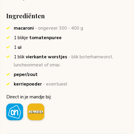
Ingrediënten
macaroni
- ongeveer 300 - 400 g
1
blikje
tomatenpuree
1
ui
1
blik
vierkante worstjes
- blik boterhamworst,
luncheonmeat of smac
peper/zout
kerriepoeder
- eventueel
Direct in je mandje bij: