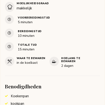
MOEILIJKHEIDSGRAAD
makkelijk
VOORBEREIDINGSTIJD
minuten
5
minuten
BEREIDINGSTIJD
minuten
10
minuten
TOTALE TIJD
minuten
15
minuten
WAAR TE BEWAREN
HOELANG TE
BEWAREN
in de koelkast
2 dagen
Benodigdheden
Koekenpan
kookpan