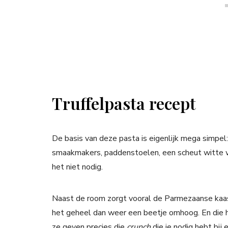
Truffelpasta recept
De basis van deze pasta is eigenlijk mega simpel:
smaakmakers, paddenstoelen, een scheut witte wi
het niet nodig.
Naast de room zorgt vooral de Parmezaanse kaas v
het geheel dan weer een beetje omhoog. En die ha
ze geven precies die
crunch
die je nodig hebt bij