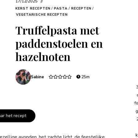
17/12/2025
KERST RECEPTEN
/
PASTA
/
RECEPTEN
/
VEGETARISCHE RECEPTEN
Truffelpasta met
paddenstoelen en
hazelnoten
Sabine
25m
f
g
aar het recept
k
llige avonden, het zachte licht, de feestelijke