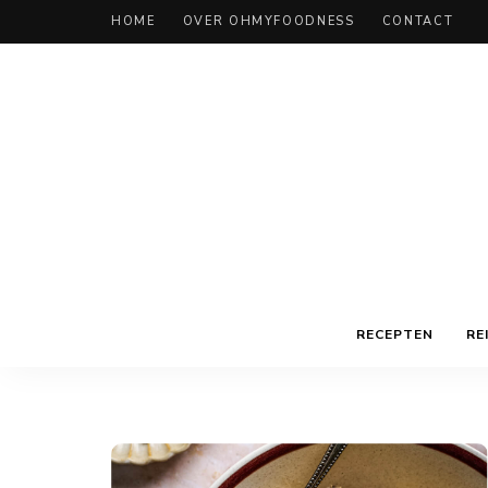
HOME
OVER OHMYFOODNESS
CONTACT
RECEPTEN
RE