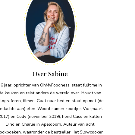
Over Sabine
36 jaar, oprichter van OhMyFoodness, staat fulltime in
de keuken en reist anders de wereld over. Houdt van
otograferen, filmen. Gaat naar bed en staat op met (de
edachte aan) eten. Woont samen zoontjes Vic (maart
2017) en Cody (november 2019), hond Cass en katten
Dino en Charlie in Apeldoorn. Auteur van acht
ookboeken, waaronder de bestseller Het Slowcooker