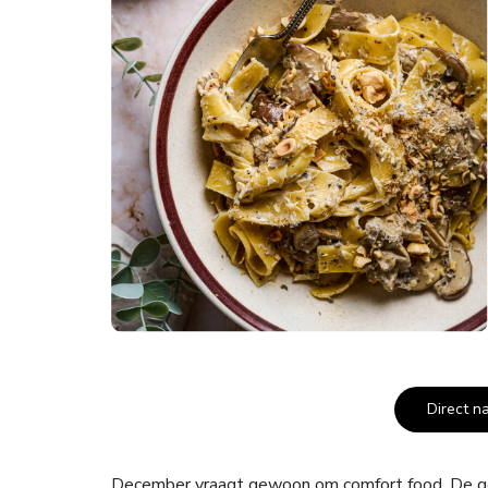
Direct n
December vraagt gewoon om comfort food. De geze