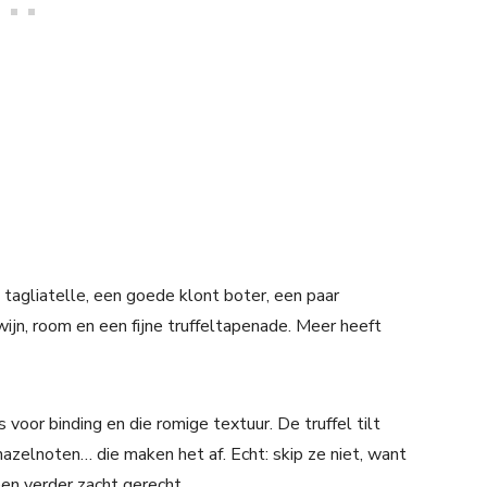
 tagliatelle, een goede klont boter, een paar
jn, room en een fijne truffeltapenade. Meer heeft
oor binding en die romige textuur. De truffel tilt
zelnoten… die maken het af. Echt: skip ze niet, want
 een verder zacht gerecht.