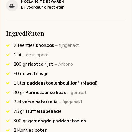
HOELANG TE BEWAREN
Bij voorkeur direct eten
Ingrediënten
2
teentjes
knoflook
– fijngehakt
1
ui
– gesnipperd
200
gr
risotto rijst
– Arborio
50
ml
witte wijn
1
liter
paddenstoelenbouillon*
(Maggi)
30
gr
Parmezaanse kaas
– geraspt
2
el
verse peterselie
– fijngehakt
75
gr
truffeltapenade
300
gr
gemengde paddenstoelen
2
klontjes
boter