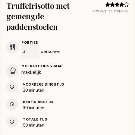
Truffelrisotto met
3.75
VAN
100
STEMMEN
gemengde
paddenstoelen
PORTIES
personen
MOEILIJKHEIDSGRAAD
makkelijk
VOORBEREIDINGSTIJD
minuten
20
minuten
BEREIDINGSTIJD
minuten
30
minuten
TOTALE TIJD
minuten
50
minuten