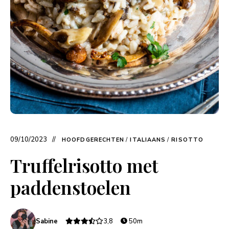
09/10/2023
HOOFDGERECHTEN
/
ITALIAANS
/
RISOTTO
Truffelrisotto met
paddenstoelen
Sabine
3,8
50m