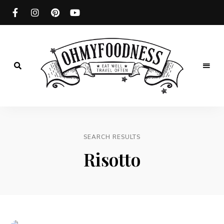
Eat
well
OhMyFoodness
Travel
often
SEARCH RESULTS
Risotto