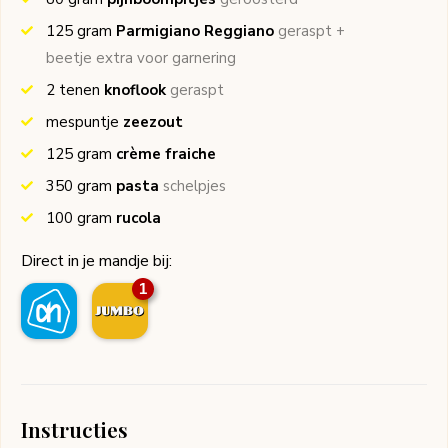
125
gram
Parmigiano Reggiano
geraspt +
beetje extra voor garnering
2
tenen
knoflook
geraspt
mespuntje
zeezout
125
gram
crème fraiche
350
gram
pasta
schelpjes
100
gram
rucola
Direct in je mandje bij:
1
Instructies