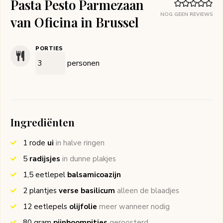
Pasta Pesto Parmezaan
NOG GEEN REVIEWS
van Oficina in Brussel
PORTIES
personen
Ingrediënten
1
rode
ui
in halve ringen
5
radijsjes
in dunne plakjes
1,5
eetlepel
balsamicoazijn
2
plantjes
verse basilicum
alleen de blaadjes
12
eetlepels
olijfolie
meer wanneer nodig
80
gram
pijnboompitjes
geroosterd