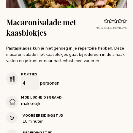
Macaronisalade met
NOG GEEN REVIEWS
kaasblokjes
Pastasalades kun je niet genoeg in je repertoire hebben. Deze
macaronisalade met kaasblokjes gaat bij iedereen in de smaak
vallen en je kunt er naar hartenlust mee variëren.
PORTIES
personen
MOEILIJKHEIDSGRAAD
makkelijk
VOORBEREIDINGSTIJD
minuten
10
minuten
BEREIDINGSTIJD