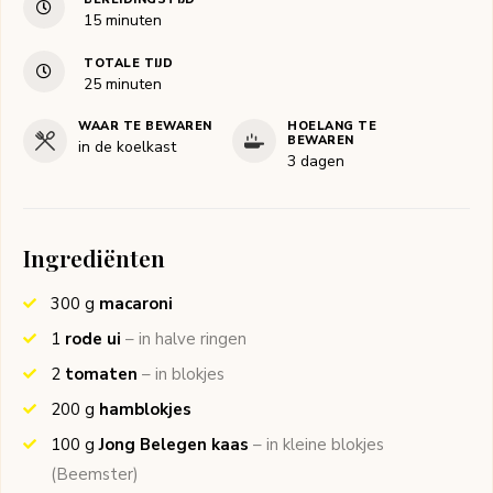
minuten
15
minuten
TOTALE TIJD
minuten
25
minuten
WAAR TE BEWAREN
HOELANG TE
BEWAREN
in de koelkast
3 dagen
Ingrediënten
300
g
macaroni
1
rode ui
– in halve ringen
2
tomaten
– in blokjes
200
g
hamblokjes
100
g
Jong Belegen kaas
– in kleine blokjes
(Beemster)