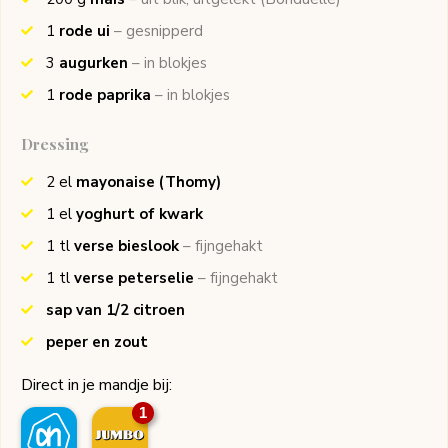
1
rode ui
– gesnipperd
3
augurken
– in blokjes
1
rode paprika
– in blokjes
Dressing
2
el
mayonaise
(Thomy)
1
el
yoghurt of kwark
1
tl
verse bieslook
– fijngehakt
1
tl
verse peterselie
– fijngehakt
sap van 1/2 citroen
peper en zout
Direct in je mandje bij:
1