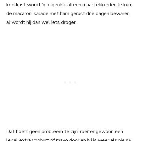
koelkast wordt ‘ie eigenlijk alleen maar lekkerder. Je kunt
de macaroni salade met ham gerust drie dagen bewaren,
al wordt hij dan wel iets droger.
Dat hoeft geen probleem te zijn: roer er gewoon een
lepel extra yoghurt of mayo door en hij is weer als nieuw.