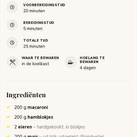
VOORBEREIDINGSTIJD
minuten
20
minuten
BEREIDINGSTIJD
minuten
5
minuten
TOTALE TIJD
minuten
25
minuten
WAAR TE BEWAREN
HOELANG TE
BEWAREN
in de koelkast
4 dagen
Ingrediënten
200
g
macaroni
200
g
hamblokjes
2
eieren
– hardgekookt, in blokjes
200
g
mais
– uit blik, uitgelekt
(Bonduelle)