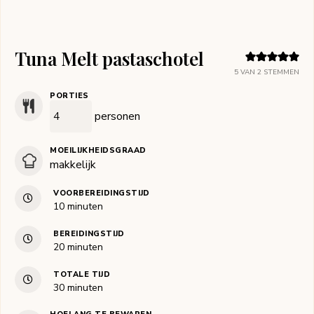
Tuna Melt pastaschotel
5
VAN
2
STEMMEN
PORTIES
personen
MOEILIJKHEIDSGRAAD
makkelijk
VOORBEREIDINGSTIJD
minuten
10
minuten
BEREIDINGSTIJD
minuten
20
minuten
TOTALE TIJD
minuten
30
minuten