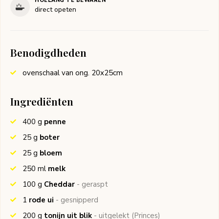
HOELANG TE BEWAREN
direct opeten
Benodigdheden
ovenschaal van ong. 20x25cm
Ingrediënten
400
g
penne
25
g
boter
25
g
bloem
250
ml
melk
100
g
Cheddar
- geraspt
1
rode ui
- gesnipperd
200
g
tonijn uit blik
- uitgelekt
(Princes)