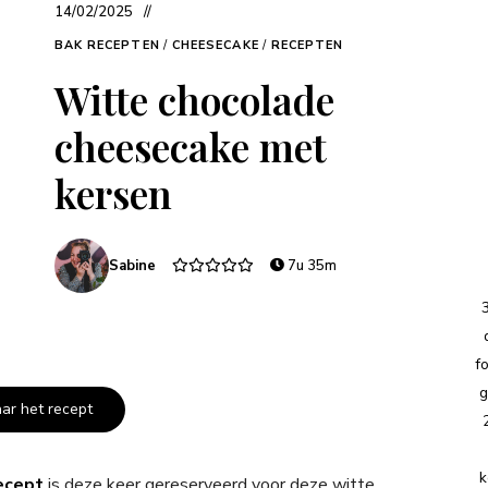
14/02/2025
BAK RECEPTEN
/
CHEESECAKE
/
RECEPTEN
Witte chocolade
cheesecake met
kersen
Sabine
7u 35m
f
g
aar het recept
k
ecept
is deze keer gereserveerd voor deze witte