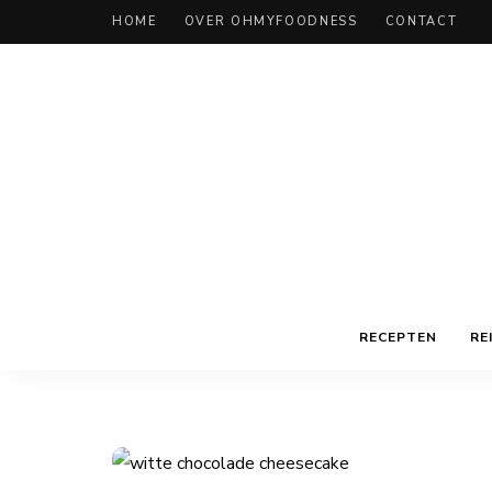
HOME
OVER OHMYFOODNESS
CONTACT
RECEPTEN
RE