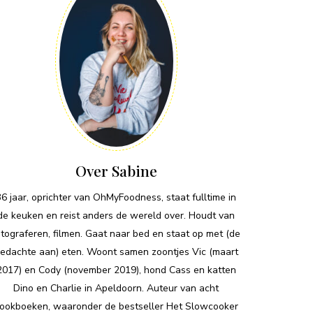
Over Sabine
36 jaar, oprichter van OhMyFoodness, staat fulltime in
de keuken en reist anders de wereld over. Houdt van
otograferen, filmen. Gaat naar bed en staat op met (de
edachte aan) eten. Woont samen zoontjes Vic (maart
2017) en Cody (november 2019), hond Cass en katten
Dino en Charlie in Apeldoorn. Auteur van acht
ookboeken, waaronder de bestseller Het Slowcooker