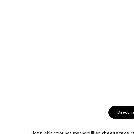
Direct n
Het plekje voor het maandelijkse
cheesecake r