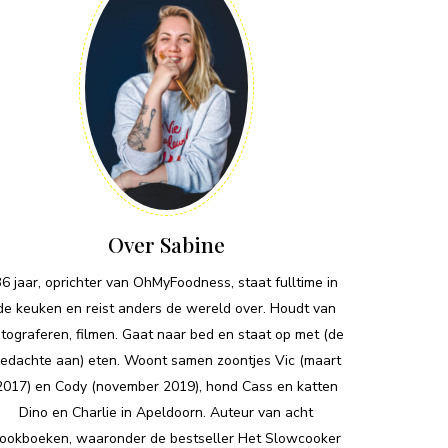
Over Sabine
36 jaar, oprichter van OhMyFoodness, staat fulltime in
de keuken en reist anders de wereld over. Houdt van
otograferen, filmen. Gaat naar bed en staat op met (de
edachte aan) eten. Woont samen zoontjes Vic (maart
2017) en Cody (november 2019), hond Cass en katten
Dino en Charlie in Apeldoorn. Auteur van acht
ookboeken, waaronder de bestseller Het Slowcooker