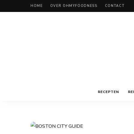
HOME
OVER OHMYFOODNESS
CONTACT
RECEPTEN
RE