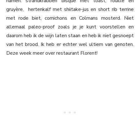
namen: strandkrabben bisque met toast, rouille en
gruyère, hertenkalf met shiitake-jus en short rib terrine
met rode biet, cornichons en Colmans mosterd. Niet
allemaal paleo-proof zoals je je kunt voorstellen en
daarom heb ik de wijn laten staan en heb ik niet gesnoept
van het brood. Ik heb er echter wel ultiem van genoten.
Deze week meer over restaurant Florent!