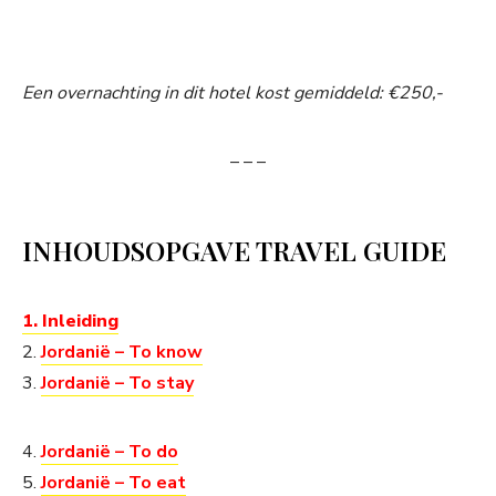
Een overnachting in dit hotel kost gemiddeld: €250,-
– – –
INHOUDSOPGAVE TRAVEL GUIDE
1. Inleiding
2.
Jordanië – To know
3.
Jordanië – To stay
4.
Jordanië – To do
5.
Jordanië – To eat