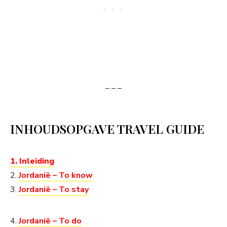
– – –
INHOUDSOPGAVE TRAVEL GUIDE
1. Inleiding
2.
Jordanië – To know
3.
Jordanië – To stay
4.
Jordanië – To do