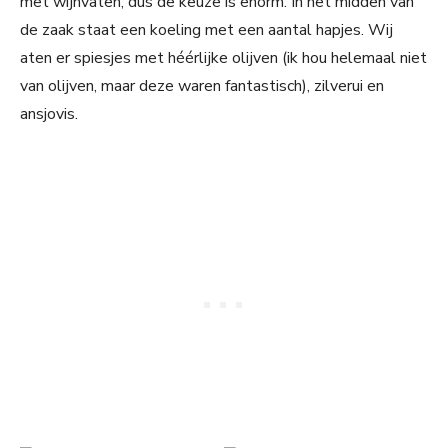
met wijnvaten, dus de keuze is enorm. In het midden van
de zaak staat een koeling met een aantal hapjes. Wij
aten er spiesjes met héérlijke olijven (ik hou helemaal niet
van olijven, maar deze waren fantastisch), zilverui en
ansjovis.