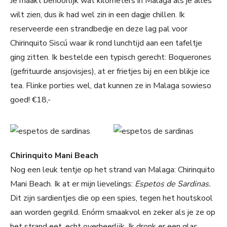
Je maakt behoorlijk wat kilometers in Malaga als je alles
wilt zien, dus ik had wel zin in een dagje chillen. Ik
reserveerde een strandbedje en deze lag pal voor
Chirinquito Siscú waar ik rond lunchtijd aan een tafeltje
ging zitten. Ik bestelde een typisch gerecht: Boquerones
(gefrituurde ansjovisjes), at er frietjes bij en een blikje ice
tea. Flinke porties wel, dat kunnen ze in Malaga sowieso
goed! €18,-
Chirinquito Mani Beach
Nog een leuk tentje op het strand van Malaga: Chirinquito
Mani Beach. Ik at er mijn lievelings:
Espetos de Sardinas.
Dit zijn sardientjes die op een spies, tegen het houtskool
aan worden gegrild. Enórm smaakvol en zeker als je ze op
het strand eet, echt overheerlijk. Ik dronk er een glas