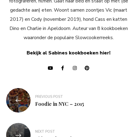
fotograferen, filmen. Gaat naar bed en staat op met (de
gedachte aan) eten. Woont samen zoontjes Vic (maart
2017) en Cody (november 2019), hond Cass en katten
Dino en Charlie in Apeldoorn. Auteur van 8 kookboeken
waaronder de populaire Slowcookerreeks.
Bekijk al Sabines kookboeken hier!
Bericht
PREVIOUS POST
navigatie
Foodie in NYC – 2015
NEXT POST