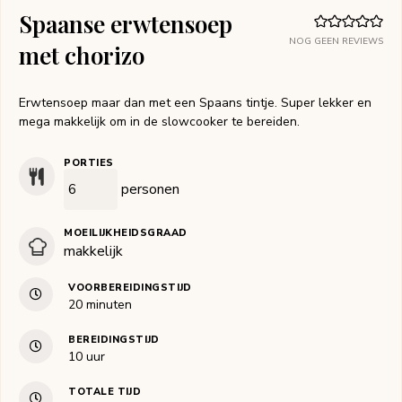
Spaanse erwtensoep
NOG GEEN REVIEWS
met chorizo
Erwtensoep maar dan met een Spaans tintje. Super lekker en
mega makkelijk om in de slowcooker te bereiden.
PORTIES
personen
MOEILIJKHEIDSGRAAD
makkelijk
VOORBEREIDINGSTIJD
minuten
20
minuten
BEREIDINGSTIJD
uur
10
uur
TOTALE TIJD