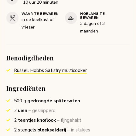
uur
minuten
10
uur
20
minuten
WAAR TE BEWAREN
HOELANG TE
BEWAREN
in de koelkast of
3 dagen of 3
vriezer
maanden
Benodigdheden
Russell Hobbs Satisfry multicooker
Ingrediënten
500
g
gedroogde spliterwten
2
uien
– gesnipperd
2
teentjes
knoflook
– fijngehakt
2
stengels
bleekselderij
– in stukjes