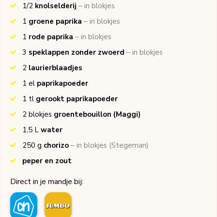
1/2
knolselderij
– in blokjes
1
groene paprika
– in blokjes
1
rode paprika
– in blokjes
3
speklappen zonder zwoerd
– in blokjes
2
laurierblaadjes
1
el
paprikapoeder
1
tl
gerookt paprikapoeder
2
blokjes
groentebouillon
(Maggi)
1,5
L
water
250
g
chorizo
– in blokjes
(Stegeman)
peper en zout
Direct in je mandje bij: