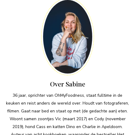
Over Sabine
36 jaar, oprichter van OhMyFoodness, staat fulltime in de
keuken en reist anders de wereld over. Houdt van fotograferen,
filmen. Gaat naar bed en staat op met (de gedachte aan) eten.
Woont samen zoontjes Vic (maart 2017) en Cody (november
2019), hond Cass en katten Dino en Charlie in Apeldoorn.
Auteur van acht kookboeken, waaronder de bestseller Het