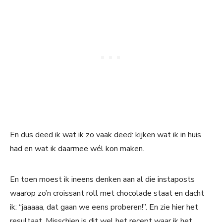
En dus deed ik wat ik zo vaak deed: kijken wat ik in huis
had en wat ik daarmee wél kon maken.
En toen moest ik ineens denken aan al die instaposts
waarop zo’n croissant roll met chocolade staat en dacht
ik: “jaaaaa, dat gaan we eens proberen!”. En zie hier het
resultaat. Misschien is dit wel het recept waar ik het