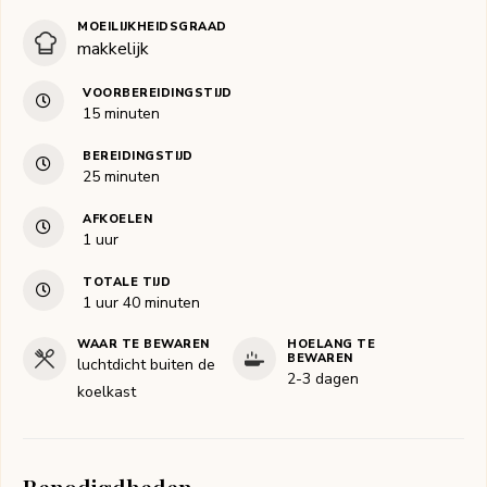
MOEILIJKHEIDSGRAAD
makkelijk
VOORBEREIDINGSTIJD
minuten
15
minuten
BEREIDINGSTIJD
minuten
25
minuten
AFKOELEN
uur
1
uur
TOTALE TIJD
uur
minuten
1
uur
40
minuten
WAAR TE BEWAREN
HOELANG TE
BEWAREN
luchtdicht buiten de
2-3 dagen
koelkast
Benodigdheden