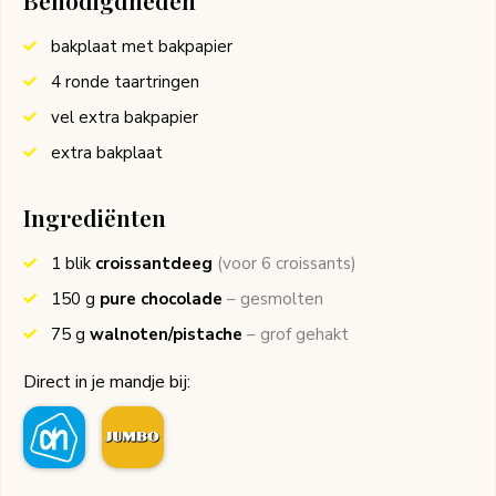
bakplaat met bakpapier
4 ronde taartringen
vel extra bakpapier
extra bakplaat
Ingrediënten
1
blik
croissantdeeg
(voor 6 croissants)
150
g
pure chocolade
– gesmolten
75
g
walnoten/pistache
– grof gehakt
Direct in je mandje bij: