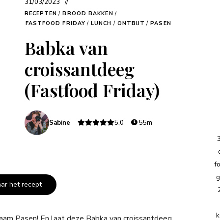
31/03/2023
RECEPTEN
/
BROOD BAKKEN
/
FASTFOOD FRIDAY
/
LUNCH
/
ONTBIJT
/
PASEN
Babka van
croissantdeeg
(Fastfood Friday)
Sabine
5,0
55m
f
g
aar het recept
k
zaam Pasen! En laat deze Babka van croissantdeeg