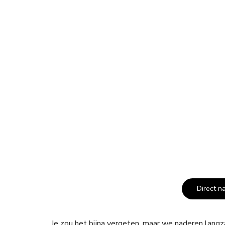
Direct n
Je zou het bijna vergeten, maar we naderen lang