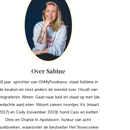
Over Sabine
36 jaar, oprichter van OhMyFoodness, staat fulltime in
de keuken en reist anders de wereld over. Houdt van
otograferen, filmen. Gaat naar bed en staat op met (de
edachte aan) eten. Woont samen zoontjes Vic (maart
2017) en Cody (november 2019), hond Cass en katten
Dino en Charlie in Apeldoorn. Auteur van acht
ookboeken, waaronder de bestseller Het Slowcooker