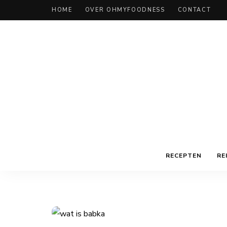
HOME
OVER OHMYFOODNESS
CONTACT
RECEPTEN
RE