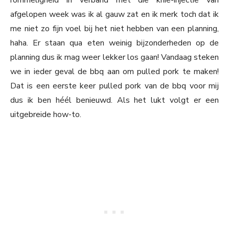
rommeligheid in verband met die knie-injectie van
afgelopen week was ik al gauw zat en ik merk toch dat ik
me niet zo fijn voel bij het niet hebben van een planning,
haha. Er staan qua eten weinig bijzonderheden op de
planning dus ik mag weer lekker los gaan! Vandaag steken
we in ieder geval de bbq aan om pulled pork te maken!
Dat is een eerste keer pulled pork van de bbq voor mij
dus ik ben héél benieuwd. Als het lukt volgt er een
uitgebreide how-to.